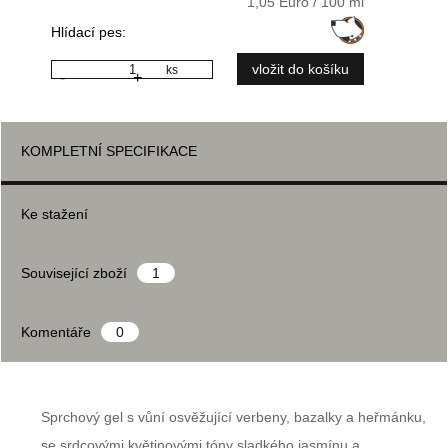
1,05 Euro / 100 ml
Hlídací pes:
ks
-
+
KOMPLETNÍ SPECIFIKACE
Ke stažení
Související zboží
1
Komentáře
0
Sprchový gel s vůní osvěžující verbeny, bazalky a heřmánku,
se srdcovými květinovými tóny sladkého jasmínu a