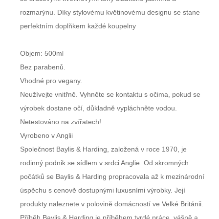
rozmarýnu. Díky stylovému květinovému designu se stane
perfektním doplňkem každé koupelny
Objem: 500ml
Bez parabenů.
Vhodné pro vegany.
Neužívejte vnitřně. Vyhněte se kontaktu s očima, pokud se
výrobek dostane očí, důkladně vypláchněte vodou.
Netestováno na zvířatech!
Vyrobeno v Anglii
Společnost Baylis & Harding, založená v roce 1970, je
rodinný podnik se sídlem v srdci Anglie. Od skromných
počátků se Baylis & Harding propracovala až k mezinárodní
úspěchu s cenově dostupnými luxusními výrobky. Její
produkty naleznete v polovině domácností ve Velké Británii.
Příběh Baylis & Harding je příběhem tvrdé práce, vášně a