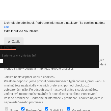
Používáme soubory cookie a podobné technologie, abychom vylepšili váš
zážitek z nakupování. Kliknutím na tlačítko „Přijmout vše“ nám povolujete
jejich používání pro analytické účely, marketing a externí obsah. Přestože si
vašeho souhlasu vážíme, můžete se rozhodnout všechny nepodstatné
technologie odmítnout. Podrobné informace a nastavení ke cookies najdete
zde
.
Odmítnout vše
Souhlasím
Zavřít
Hľadanie
Co jsou cookies?
Cookies jsou krátké textové informace, které jsou uloženy ve Vašem
prohlížeči. Tyto informace běžně používají všechny webové stránky a jejich
procházením dochází k ukládání cookies. Pomocí partnerských skriptů, které
mohou stránky používat (například Google analytics
Jak lze nastavit práci webu s cookies?
Přestože doporučujeme povolit používání všech typů cookies, práci webu s
nimi můžete nastavit dle vlastních preferencí pomocí checkboxů
zobrazených níže. Po odsouhlasení nastavení práce s cookies můžete
změnit své rozhodnutí smazáním či editací cookies přímo v nastavení
Vašeho prohlížeče. Podrobnější informace k promazání cookies najdete v
nápovědě Vašeho prohlížeče.
Nutné
Preferenční
Statistické
Marketingové