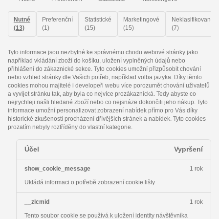
Nutné
Preferenční
Statistické
Marketingové
Neklasifikované
(13)
(1)
(15)
(15)
(7)
Tyto informace jsou nezbytné ke správnému chodu webové stránky jako
například vkládání zboží do košíku, uložení vyplněných údajů nebo
přihlášení do zákaznické sekce.
Tyto cookies umožní přizpůsobit chování
nebo vzhled stránky dle Vašich potřeb, například volba jazyka.
Díky těmto
cookies mohou majitelé i developeři webu více porozumět chování uživatelů
a vyvijet stránku tak, aby byla co nejvíce prozákaznická. Tedy abyste co
nejrychleji našli hledané zboží nebo co nejsnáze dokončili jeho nákup.
Tyto
informace umožní personalizovat zobrazení nabídek přímo pro Vás díky
historické zkušenosti procházení dřívějších stránek a nabídek.
Tyto cookies
prozatím nebyly roztříděny do vlastní kategorie.
Účel
Vypršení
show_cookie_message
1 rok
Ukládá informaci o potřebě zobrazení cookie lišty
__zlcmid
1 rok
Tento soubor cookie se používá k uložení identity návštěvníka