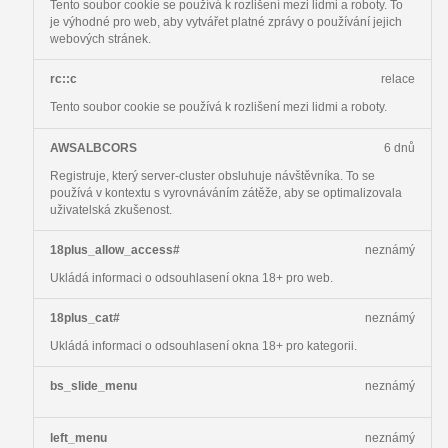
Tento soubor cookie se používá k rozlišení mezi lidmi a roboty. To
je výhodné pro web, aby vytvářet platné zprávy o používání jejich
webových stránek.
rc::c
relace
Tento soubor cookie se používá k rozlišení mezi lidmi a roboty.
AWSALBCORS
6 dnů
Registruje, který server-cluster obsluhuje návštěvníka. To se
používá v kontextu s vyrovnáváním zátěže, aby se optimalizovala
uživatelská zkušenost.
18plus_allow_access#
neznámý
Ukládá informaci o odsouhlasení okna 18+ pro web.
18plus_cat#
neznámý
Ukládá informaci o odsouhlasení okna 18+ pro kategorii.
bs_slide_menu
neznámý
left_menu
neznámý