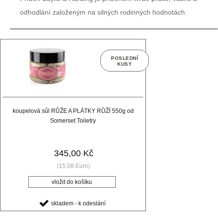
odhodlání založeným na silných rodinných hodnotách.
POSLEDNÍ
KUSY
koupelová sůl RŮŽE A PLÁTKY RŮŽÍ 550g od
Somerset Toiletry
345,00 Kč
(15,08 Euro)
skladem - k odeslání