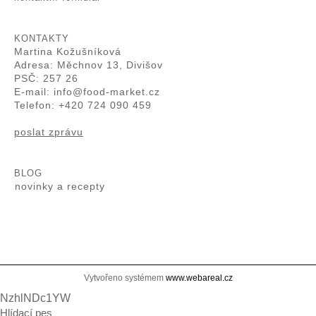
KONTAKTY
Martina Kožušníková
Adresa: Měchnov 13, Divišov
PSČ: 257 26
E-mail:
info@food-market.cz
Telefon: +420 724 090 459
poslat zprávu
BLOG
novinky a recepty
.
Vytvořeno systémem
www.webareal.cz
NzhlNDc1YW
Hlídací pes