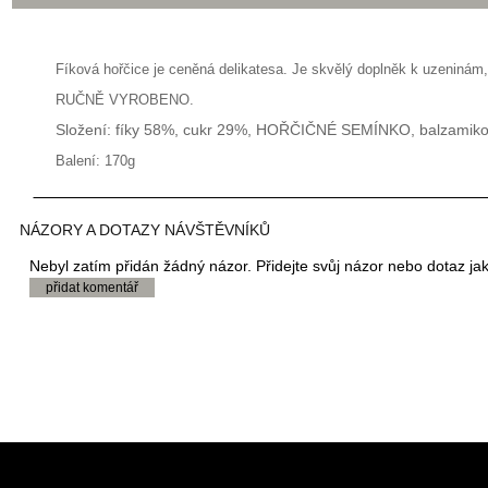
Fíková hořčice je ceněná delikatesa. Je skvělý doplněk k uzeniná
RUČNĚ VYROBENO.
Složení: fíky 58%, cukr 29%, HOŘČIČNÉ SEMÍNKO, balzamikový 
Balení: 170g
NÁZORY A DOTAZY NÁVŠTĚVNÍKŮ
Nebyl zatím přidán žádný názor. Přidejte svůj názor nebo dotaz jak
přidat komentář