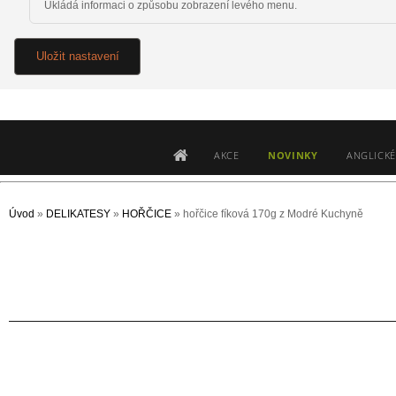
Ukládá informaci o způsobu zobrazení levého menu.
Uložit nastavení
AKCE
NOVINKY
ANGLICKÉ
Úvod
»
DELIKATESY
»
HOŘČICE
»
hořčice fíková 170g z Modré Kuchyně