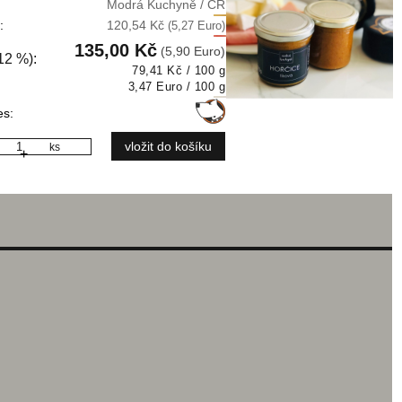
Modrá Kuchyně / ČR
:
120,54 Kč
(5,27 Euro)
135,00 Kč
(5,90 Euro)
12 %):
79,41 Kč / 100 g
3,47 Euro / 100 g
es:
ks
+