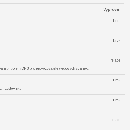
Vypršení
1 rok
1 rok
relace
vání připojení DNS pro provozovatele webových stránek.
1 rok
a návštěvníka.
1 rok
relace