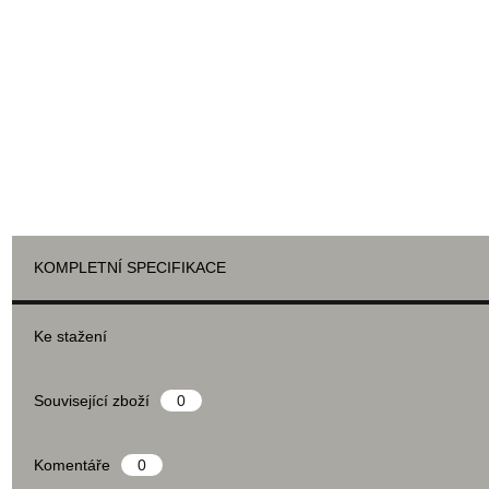
KOMPLETNÍ SPECIFIKACE
Ke stažení
Související zboží
0
Komentáře
0