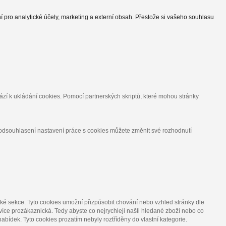
í pro analytické účely, marketing a externí obsah. Přestože si vašeho souhlasu
ází k ukládání cookies. Pomocí partnerských skriptů, které mohou stránky
 odsouhlasení nastavení práce s cookies můžete změnit své rozhodnutí
cké sekce.
Tyto cookies umožní přizpůsobit chování nebo vzhled stránky dle
více prozákaznická. Tedy abyste co nejrychleji našli hledané zboží nebo co
nabídek.
Tyto cookies prozatím nebyly roztříděny do vlastní kategorie.