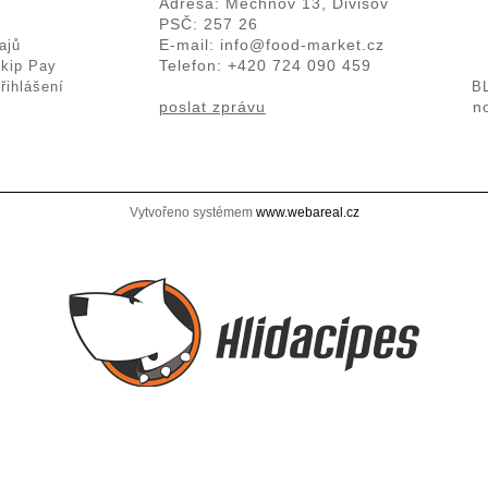
Adresa: Měchnov 13, Divišov
PSČ: 257 26
E-mail:
ajů
info@food-market.cz
Telefon: +420 724 090 459
Skip Pay
řihlášení
B
poslat zprávu
n
.
Vytvořeno systémem
www.webareal.cz