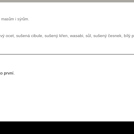
m, masům i sýrům.
ocet, sušená cibule, sušený křen, wasabi, sůl, sušený česnek, bílý 
o první.