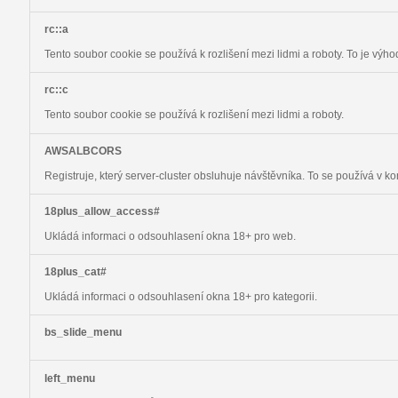
rc::a
Tento soubor cookie se používá k rozlišení mezi lidmi a roboty. To je výh
rc::c
Tento soubor cookie se používá k rozlišení mezi lidmi a roboty.
AWSALBCORS
Registruje, který server-cluster obsluhuje návštěvníka. To se používá v k
18plus_allow_access#
Ukládá informaci o odsouhlasení okna 18+ pro web.
18plus_cat#
Ukládá informaci o odsouhlasení okna 18+ pro kategorii.
bs_slide_menu
left_menu