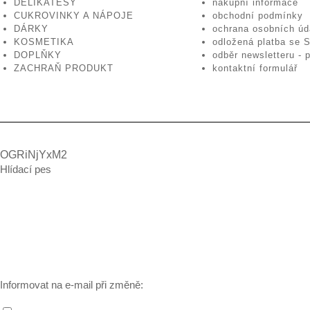
DELIKATESY
nákupní informace
CUKROVINKY A NÁPOJE
obchodní podmínky
DÁRKY
ochrana osobních úd
KOSMETIKA
odložená platba se 
DOPLŇKY
odběr newsletteru - p
ZACHRAŇ PRODUKT
kontaktní formulář
OGRiNjYxM2
Hlídací pes
Informovat na e-mail při změně: