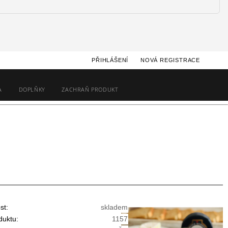
PŘIHLÁŠENÍ
NOVÁ REGISTRACE
A
DOPLŇKY
ZACHRAŇ PRODUKT
st:
skladem
duktu:
1157