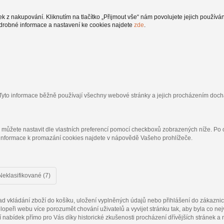
z nakupování. Kliknutím na tlačítko „Přijmout vše“ nám povolujete jejich používán
drobné informace a nastavení ke cookies najdete
zde
.
 Tyto informace běžně používají všechny webové stránky a jejich procházením doch
i můžete nastavit dle vlastních preferencí pomocí checkboxů zobrazených níže. Po
 informace k promazání cookies najdete v nápovědě Vašeho prohlížeče.
Neklasifikované (7)
d vkládání zboží do košíku, uložení vyplněných údajů nebo přihlášení do zákazni
opeři webu více porozumět chování uživatelů a vyvijet stránku tak, aby byla co nej
nabídek přímo pro Vás díky historické zkušenosti procházení dřívějších stránek a 