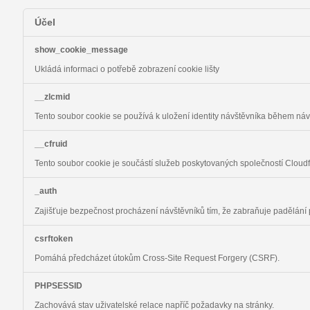
Účel
show_cookie_message
Ukládá informaci o potřebě zobrazení cookie lišty
__zlcmid
Tento soubor cookie se používá k uložení identity návštěvníka během návš
__cfruid
Tento soubor cookie je součástí služeb poskytovaných společností Cloud
_auth
Zajišťuje bezpečnost procházení návštěvníků tím, že zabraňuje padělání
csrftoken
Pomáhá předcházet útokům Cross-Site Request Forgery (CSRF).
PHPSESSID
Zachovává stav uživatelské relace napříč požadavky na stránky.