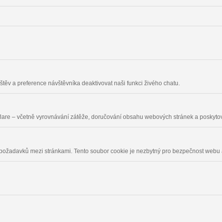
těv a preference návštěvníka deaktivovat naši funkci živého chatu.
flare – včetně vyrovnávání zátěže, doručování obsahu webových stránek a poskyto
 požadavků mezi stránkami. Tento soubor cookie je nezbytný pro bezpečnost webu 