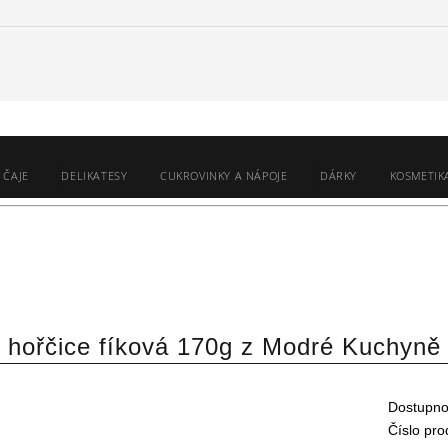
 ČAJE
DELIKATESY
CUKROVINKY A NÁPOJE
DÁRKY
KOSMETIK
hořčice fíková 170g z Modré Kuchyně
Dostupno
Číslo pro