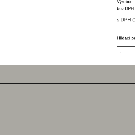
Výrobce:
bez DPH 
s DPH (
Hlídací p
-