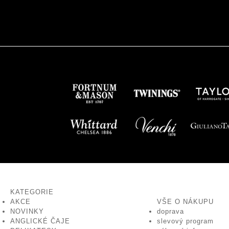
KATEGORIE
AKCE
VŠE O NÁKUPU
NOVINKY
doprava
ANGLICKÉ ČAJE
slevový program