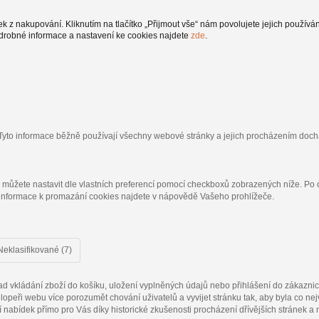
z nakupování. Kliknutím na tlačítko „Přijmout vše“ nám povolujete jejich používán
drobné informace a nastavení ke cookies najdete
zde
.
 Tyto informace běžně používají všechny webové stránky a jejich procházením doch
i můžete nastavit dle vlastních preferencí pomocí checkboxů zobrazených níže. Po
 informace k promazání cookies najdete v nápovědě Vašeho prohlížeče.
Neklasifikované (7)
d vkládání zboží do košíku, uložení vyplněných údajů nebo přihlášení do zákazni
opeři webu více porozumět chování uživatelů a vyvijet stránku tak, aby byla co nej
nabídek přímo pro Vás díky historické zkušenosti procházení dřívějších stránek a 