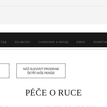
 ČAJE
DELIKATESY
CUKROVINKY A NÁPOJE
DÁRKY
KOSMETIK
PÉČE O RUCE