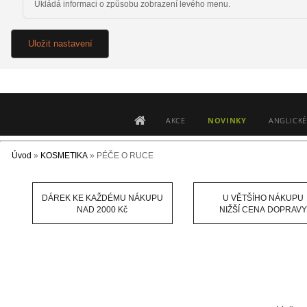
Ukládá informaci o způsobu zobrazení levého menu.
Uložit nastavení
AKCE
NOVINKY
ANGLICKÉ
Úvod
»
KOSMETIKA
»
PÉČE O RUCE