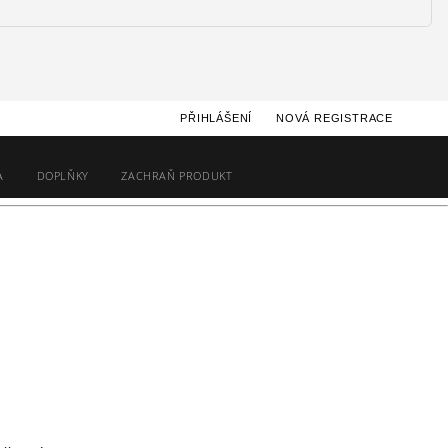
PŘIHLÁŠENÍ
NOVÁ REGISTRACE
A
DOPLŇKY
ZACHRAŇ PRODUKT