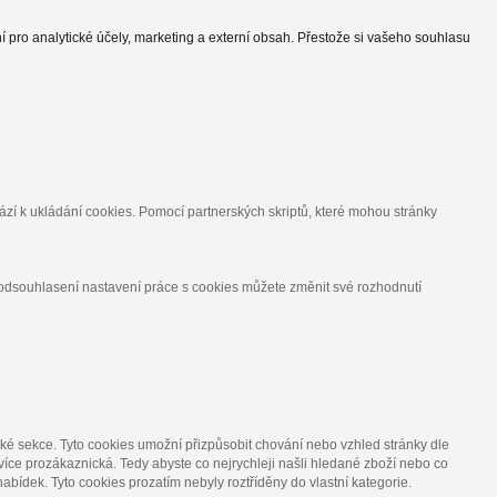
í pro analytické účely, marketing a externí obsah. Přestože si vašeho souhlasu
ází k ukládání cookies. Pomocí partnerských skriptů, které mohou stránky
 odsouhlasení nastavení práce s cookies můžete změnit své rozhodnutí
cké sekce.
Tyto cookies umožní přizpůsobit chování nebo vzhled stránky dle
více prozákaznická. Tedy abyste co nejrychleji našli hledané zboží nebo co
nabídek.
Tyto cookies prozatím nebyly roztříděny do vlastní kategorie.