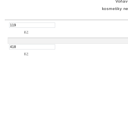
Voňav
kosmetiky
ne
Kč
Kč