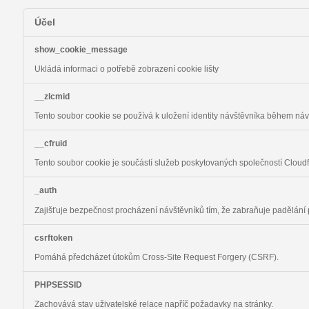
Účel
show_cookie_message
Ukládá informaci o potřebě zobrazení cookie lišty
__zlcmid
Tento soubor cookie se používá k uložení identity návštěvníka během návš
__cfruid
Tento soubor cookie je součástí služeb poskytovaných společností Cloud
_auth
Zajišťuje bezpečnost procházení návštěvníků tím, že zabraňuje padělání
csrftoken
Pomáhá předcházet útokům Cross-Site Request Forgery (CSRF).
PHPSESSID
Zachovává stav uživatelské relace napříč požadavky na stránky.