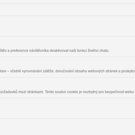
těv a preference návštěvníka deaktivovat naši funkci živého chatu.
flare – včetně vyrovnávání zátěže, doručování obsahu webových stránek a poskyto
 požadavků mezi stránkami. Tento soubor cookie je nezbytný pro bezpečnost webu 