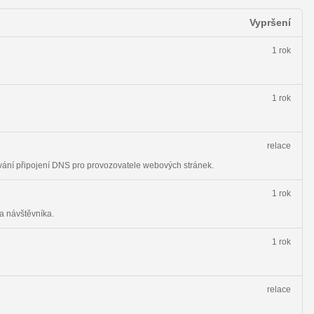
Vypršení
1 rok
1 rok
relace
vání připojení DNS pro provozovatele webových stránek.
1 rok
a návštěvníka.
1 rok
relace