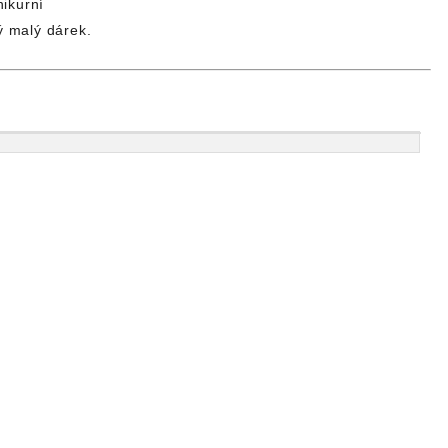
ikurní
ý malý dárek.