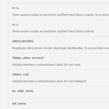
rc::a
Tento soubor cookie se používá k rozlišení mezi lidmi a roboty. To je výh
rc::c
Tento soubor cookie se používá k rozlišení mezi lidmi a roboty.
AWSALBCORS
Registruje, který server-cluster obsluhuje návštěvníka. To se používá v k
18plus_allow_access#
Ukládá informaci o odsouhlasení okna 18+ pro web.
18plus_cat#
Ukládá informaci o odsouhlasení okna 18+ pro kategorii.
bs_slide_menu
left_menu