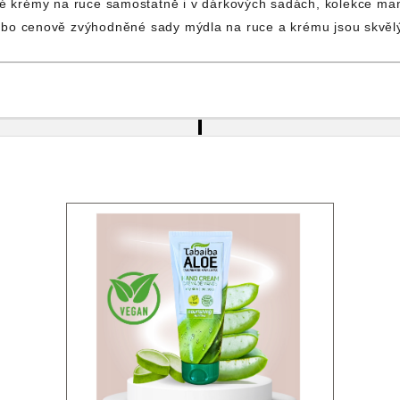
é krémy na ruce samostatně i v dárkových sadách,
kolekce man
bo cenově zvýhodněné sady mýdla na ruce a krému jsou skvěl