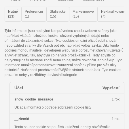
Nutné
Preferenční
Statistické
Marketingové
Neklasifikované
(13)
(1)
(15)
(15)
(7)
Tyto informace jsou nezbytné ke správnému chodu webové stránky jako
například vkládání zboží do košíku, uložení vyplněných údajů nebo
přihlášení do zákaznické sekce.
Tyto cookies umožní přizpůsobit chování
nebo vzhled stránky dle Vašich potřeb, například volba jazyka.
Díky těmto
cookies mohou majitelé i developeři webu více porozumět chování uživatelů
a vyvijet stránku tak, aby byla co nejvíce prozákaznická. Tedy abyste co
nejrychleji našli hledané zboží nebo co nejsnáze dokončili jeho nákup.
Tyto
informace umožní personalizovat zobrazení nabídek přímo pro Vás díky
historické zkušenosti procházení dřívějších stránek a nabídek.
Tyto cookies
prozatím nebyly roztříděny do vlastní kategorie.
Účel
Vypršení
show_cookie_message
1 rok
Ukládá informaci o potřebě zobrazení cookie lišty
__zlcmid
1 rok
Tento soubor cookie se používá k uložení identity návštěvníka