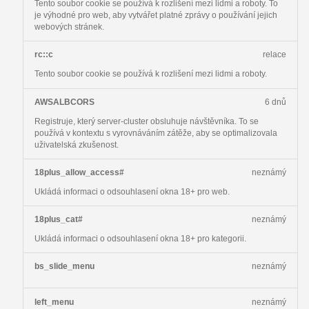
Tento soubor cookie se používá k rozlišení mezi lidmi a roboty. To
je výhodné pro web, aby vytvářet platné zprávy o používání jejich
webových stránek.
rc::c
relace
Tento soubor cookie se používá k rozlišení mezi lidmi a roboty.
AWSALBCORS
6 dnů
Registruje, který server-cluster obsluhuje návštěvníka. To se
používá v kontextu s vyrovnáváním zátěže, aby se optimalizovala
uživatelská zkušenost.
18plus_allow_access#
neznámý
Ukládá informaci o odsouhlasení okna 18+ pro web.
18plus_cat#
neznámý
Ukládá informaci o odsouhlasení okna 18+ pro kategorii.
bs_slide_menu
neznámý
left_menu
neznámý