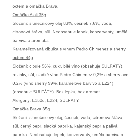
octem a omáčka Brava.
Omáčka Aioli 35g
Složení: slunečnicový olej 83%, česnek 7,6%, voda,
citronová šťáva, sůl. Neobsahuje lepek, konzervanty, umělá
barviva a aromata.
Karamelizovaná cibulka s vínem Pedro Chimenez a sherry
octem 44g
Složení: cibule 56%, cukr, bílé víno (obsahuje SULFÁTY),
rozinky, sůl, sladké víno Pedro Chimenez 0,2% a sherry ocet
0,2% (víno sherry 99%, karamelové barvivo a E224)
(obsahuje SULFÁTY). Bez lepku, bez aromat.
Alergeny: E150d, E224, SULFÁTY.
Omáčka Brava 35g
Složení: slunečnicový olej, česnek, voda, citronová šťáva,
sůl, černý pepř, sladká paprika, kajenský pepř a pálivá
paprika. Neobsahuje lepek, konzervanty, umělá barviva a