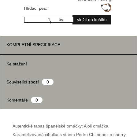
Hlídací pes:
ks
-
+
KOMPLETNÍ SPECIFIKACE
Ke stažení
Související zboží
0
Komentáře
0
Autentické tapas španělské omáčky: Aioli omáčka,
Karamelizovaná cibulka s vínem Pedro Chimenez a sherry