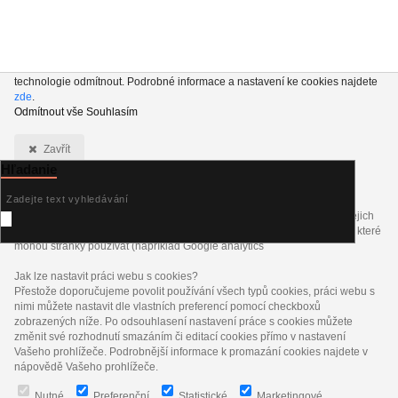
Používáme soubory cookie a podobné technologie, abychom vylepšili váš
zážitek z nakupování. Kliknutím na tlačítko „Přijmout vše“ nám povolujete
jejich používání pro analytické účely, marketing a externí obsah. Přestože si
vašeho souhlasu vážíme, můžete se rozhodnout všechny nepodstatné
technologie odmítnout. Podrobné informace a nastavení ke cookies najdete
zde
.
Odmítnout vše
Souhlasím
Zavřít
Hľadanie
Co jsou cookies?
Cookies jsou krátké textové informace, které jsou uloženy ve Vašem
prohlížeči. Tyto informace běžně používají všechny webové stránky a jejich
procházením dochází k ukládání cookies. Pomocí partnerských skriptů, které
mohou stránky používat (například Google analytics
Jak lze nastavit práci webu s cookies?
Přestože doporučujeme povolit používání všech typů cookies, práci webu s
nimi můžete nastavit dle vlastních preferencí pomocí checkboxů
zobrazených níže. Po odsouhlasení nastavení práce s cookies můžete
změnit své rozhodnutí smazáním či editací cookies přímo v nastavení
Vašeho prohlížeče. Podrobnější informace k promazání cookies najdete v
nápovědě Vašeho prohlížeče.
Nutné
Preferenční
Statistické
Marketingové