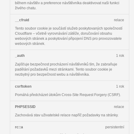
během návštěv a preference návštěvníka deaktivovat naši funkci
živého chatu.
__cfruid
relace
Tento soubor cookie je součástí služeb poskytovaných společností
Cloudflare – včetně vyrovnávání zátěže, doručování obsahu
webových stránek a poskytování připojení DNS pro provozovatele
webových stránek.
_auth
1 rok
Zajišťuje bezpečnost procházení návštěvníků tím, že zabraňuje
padělání požadavků mezi stránkami. Tento soubor cookie je
nezbytný pro bezpečnost webu a návštěvníka.
csrftoken
1 rok
Pomáhá předcházet útokům Cross-Site Request Forgery (CSRF).
PHPSESSID
relace
Zachovává stav uživatelské relace napříč požadavky na stránky.
rc::a
persistentní